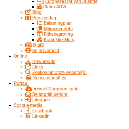
Europese Hof van Justitie
Claim AOW
Blog
Prinsjesdag
Belastingplan
Miljoenennota
Rijksbegroting
Koninklijk Huis
DigiD
MijnOverheid
Online
Downloads
Links
Zoeken op onze website(s)
Scheepsposities
Portaal
=Exact Communicatie
Belangrijk bericht!
Inloggen
Sociale media
Facebook
LinkedIn