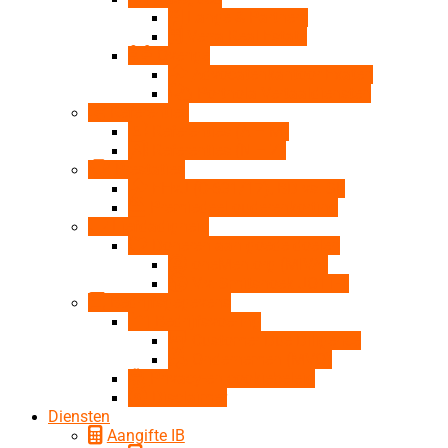
Lange & Partners
Verra Real Estate
Overige
Advocatenkantoor Exaten
Porthola Vertaaldiensten
Referenties
Referenties (A – M)
Referenties (N – Z)
Prestaties
EHvJ (C-631/17), BD vs. SF
Premiedeel ouderenkorting
Liefdadigheid
Doneren aan goede doelen
oneMen.org (MIVA)
V.v. Smitshoek JO11-1
Bedrijfsgegevens
Bedrijfsvoering
Customer Due Diligence
Ondernemen (MVO)
Privacy-en cookiebeleid
Disclaimer
Diensten
Aangifte IB