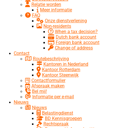
Relatie worden
Meer informatie
FAQ
Onze dienstverlening
Non-residents
When a tax decision?
Dutch bank account
Foreign bank account
Change of address
Contact
Routebeschrijving
Kantoren in Nederland
Kantoor Rotterdam
Kantoor Steenwijk
Contactformulier
Afspraak maken
Bel mij!
Informatie per e-mail
Nieuws
Nieuws
Belastingdienst
BD Kennisgroepen
Rechtspraak