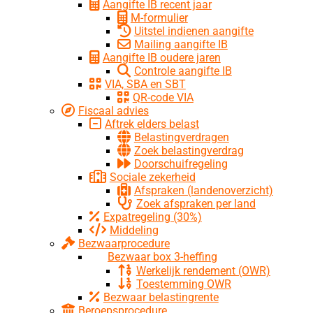
Aangifte IB recent jaar
M-formulier
Uitstel indienen aangifte
Mailing aangifte IB
Aangifte IB oudere jaren
Controle aangifte IB
VIA, SBA en SBT
QR-code VIA
Fiscaal advies
Aftrek elders belast
Belastingverdragen
Zoek belastingverdrag
Doorschuifregeling
Sociale zekerheid
Afspraken (landenoverzicht)
Zoek afspraken per land
Expatregeling (30%)
Middeling
Bezwaarprocedure
Bezwaar box 3-heffing
Werkelijk rendement (OWR)
Toestemming OWR
Bezwaar belastingrente
Beroepsprocedure