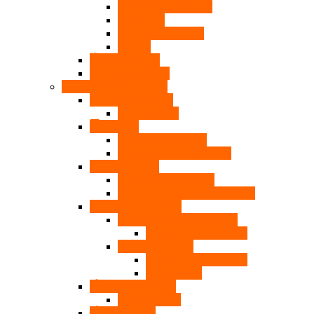
Harmen Menger
Senna
Linda Eekhout
Jij?
Vacatures
Stageplaats
Samenwerkingen
Administratief
EasyMKB
Fiscaal
Moore (België)
Tax Square (België)
Financieel
Lange & Partners
Roemer Kamp & Partners
Financieringen
Leningen (kredieten)
Lange & Partners
Hypotheken
Lange & Partners
Cournot
Verzekeringen
Multisure
Vastgoed