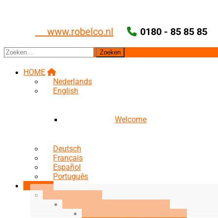
Ga
naar
de
www.robelco.nl
0180 - 85 85 85
inhoud
Zoeken
naar:
HOME
Nederlands
English
Welcome
Deutsch
Français
Español
Português
Over ons
Medewerkers
Mogen wij ons voorstellen?
Vincent de Groot (founder)