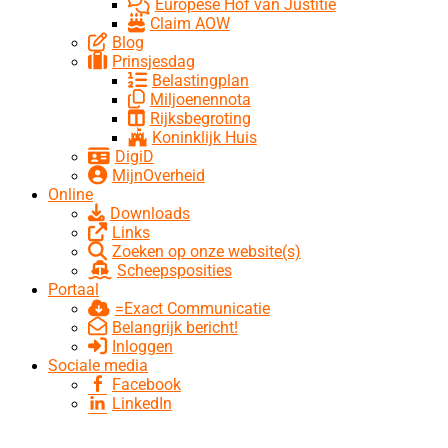
Europese Hof van Justitie
Claim AOW
Blog
Prinsjesdag
Belastingplan
Miljoenennota
Rijksbegroting
Koninklijk Huis
DigiD
MijnOverheid
Online
Downloads
Links
Zoeken op onze website(s)
Scheepsposities
Portaal
=Exact Communicatie
Belangrijk bericht!
Inloggen
Sociale media
Facebook
LinkedIn