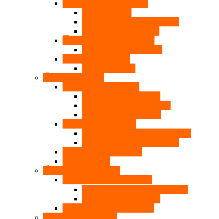
Aangifte IB recent jaar
M-formulier
Uitstel indienen aangifte
Mailing aangifte IB
Aangifte IB oudere jaren
Controle aangifte IB
VIA, SBA en SBT
QR-code VIA
Fiscaal advies
Aftrek elders belast
Belastingverdragen
Zoek belastingverdrag
Doorschuifregeling
Sociale zekerheid
Afspraken (landenoverzicht)
Zoek afspraken per land
Expatregeling (30%)
Middeling
Bezwaarprocedure
Bezwaar box 3-heffing
Werkelijk rendement (OWR)
Toestemming OWR
Bezwaar belastingrente
Beroepsprocedure