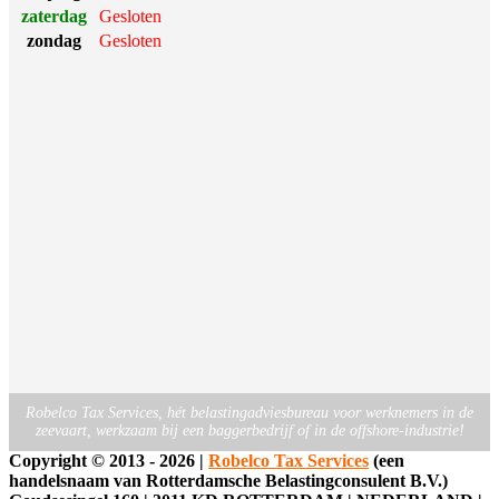
zaterdag
Gesloten
zondag
Gesloten
Robelco Tax Services, hét belastingadviesbureau voor werknemers in de
zeevaart, werkzaam bij een baggerbedrijf of in de offshore-industrie!
Copyright ©
2013 -
2026
|
Robelco Tax Services
(een
handelsnaam van Rotterdamsche Belastingconsulent B.V.)