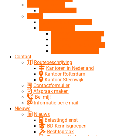
Relatie worden
Meer informatie
FAQ
Onze dienstverlening
Non-residents
When a tax decision?
Dutch bank account
Foreign bank account
Change of address
Contact
Routebeschrijving
Kantoren in Nederland
Kantoor Rotterdam
Kantoor Steenwijk
Contactformulier
Afspraak maken
Bel mij!
Informatie per e-mail
Nieuws
Nieuws
Belastingdienst
BD Kennisgroepen
Rechtspraak