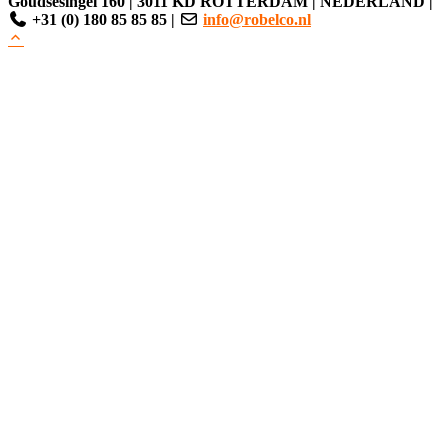
Goudsesingel 160
|
3011 KD ROTTERDAM
|
NEDERLAND
|
+31 (0) 180 85 85 85
|
info@robelco.nl
Clos
this
modu
Relax...!