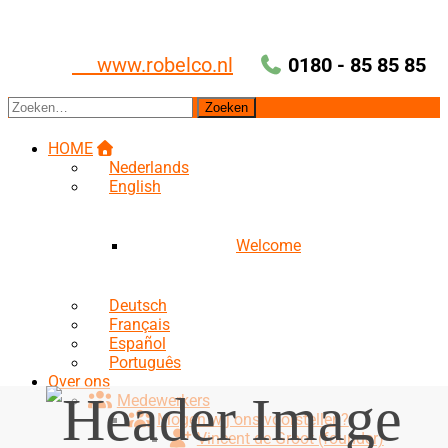
Ga
naar
de
www.robelco.nl
0180 - 85 85 85
inhoud
Zoeken
naar:
HOME
Nederlands
English
Welcome
Deutsch
Français
Español
Português
Over ons
Medewerkers
Mogen wij ons voorstellen?
Vincent de Groot (founder)