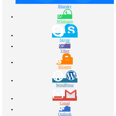
Bluesky
Whatsapp
Skype
Viber
Blogger
WordPress
Gmail
Outlook