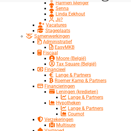
Harmen Menger
Senna
Linda Eekhout
Jij?
Vacatures
Stageplaats
Samenwerkingen
Administratief
EasyMKB
Fiscaal
Moore (België)
Tax Square (België)
Financieel
Lange & Partners
Roemer Kamp & Partners
Financieringen
Leningen (kredieten)
Lange & Partners
Hypotheken
Lange & Partners
Cournot
Verzekeringen
Multisure
Vastgoed