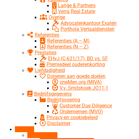
Lange & Partners
Verra Real Estate
Overige
Advocatenkantoor Exaten
Porthola Vertaaldiensten
Referenties
Referenties (A – M)
Referenties (N – Z)
Prestaties
EHvJ (C-631/17), BD vs. SF
Premiedeel ouderenkorting
Liefdadigheid
Doneren aan goede doelen
oneMen.org (MIVA)
V.v. Smitshoek JO11-1
Bedrijfsgegevens
Bedrijfsvoering
Customer Due Diligence
Ondernemen (MVO)
Privacy-en cookiebeleid
Disclaimer
Diensten
Aangifte IB