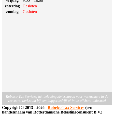
vrijdag
9:00 – 18:00
zaterdag
Gesloten
zondag
Gesloten
Robelco Tax Services, hét belastingadviesbureau voor werknemers in de
zeevaart, werkzaam bij een baggerbedrijf of in de offshore-industrie!
Copyright ©
2013 -
2026
|
Robelco Tax Services
(een
handelsnaam van Rotterdamsche Belastingconsulent B.V.)