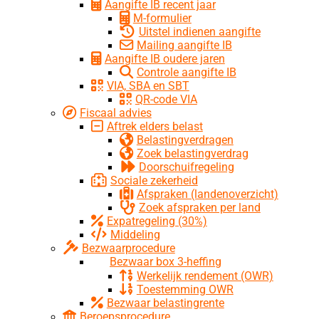
Aangifte IB recent jaar
M-formulier
Uitstel indienen aangifte
Mailing aangifte IB
Aangifte IB oudere jaren
Controle aangifte IB
VIA, SBA en SBT
QR-code VIA
Fiscaal advies
Aftrek elders belast
Belastingverdragen
Zoek belastingverdrag
Doorschuifregeling
Sociale zekerheid
Afspraken (landenoverzicht)
Zoek afspraken per land
Expatregeling (30%)
Middeling
Bezwaarprocedure
Bezwaar box 3-heffing
Werkelijk rendement (OWR)
Toestemming OWR
Bezwaar belastingrente
Beroepsprocedure