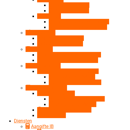
Lange & Partners
Verra Real Estate
Overige
Advocatenkantoor Exaten
Porthola Vertaaldiensten
Referenties
Referenties (A – M)
Referenties (N – Z)
Prestaties
EHvJ (C-631/17), BD vs. SF
Premiedeel ouderenkorting
Liefdadigheid
Doneren aan goede doelen
oneMen.org (MIVA)
V.v. Smitshoek JO11-1
Bedrijfsgegevens
Bedrijfsvoering
Customer Due Diligence
Ondernemen (MVO)
Privacy-en cookiebeleid
Disclaimer
Diensten
Aangifte IB