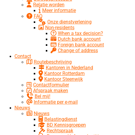
Relatie worden
Meer informatie
FAQ
Onze dienstverlening
Non-residents
When a tax decision?
Dutch bank account
Foreign bank account
Change of address
Contact
Routebeschrijving
Kantoren in Nederland
Kantoor Rotterdam
Kantoor Steenwijk
Contactformulier
Afspraak maken
Bel mij!
Informatie per e-mail
Nieuws
Nieuws
Belastingdienst
BD Kennisgroepen
Rechtspraak