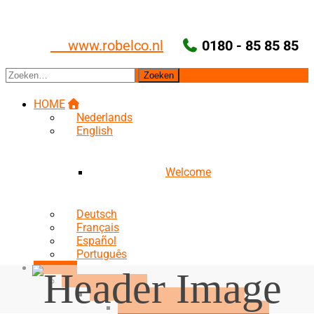
Ga
naar
de
www.robelco.nl
0180 - 85 85 85
inhoud
Zoeken
naar:
HOME
Nederlands
English
Welcome
Deutsch
Français
Español
Português
Over ons
Medewerkers
Mogen wij ons voorstellen?
Vincent de Groot (founder)