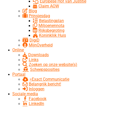
Europese Hof van Justitie
Claim AOW
Blog
Prinsjesdag
Belastingplan
Miljoenennota
Rijksbegroting
Koninklijk Huis
DigiD
MijnOverheid
Online
Downloads
Links
Zoeken op onze website(s)
Scheepsposities
Portaal
=Exact Communicatie
Belangrijk bericht!
Inloggen
Sociale media
Facebook
LinkedIn