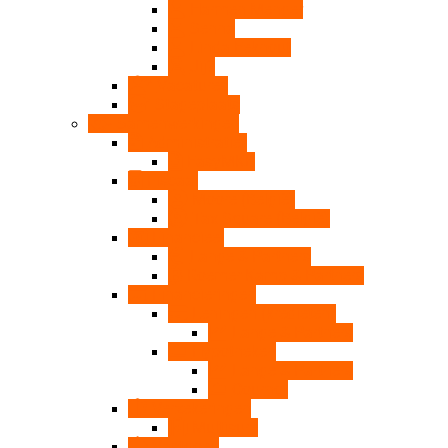
Harmen Menger
Senna
Linda Eekhout
Jij?
Vacatures
Stageplaats
Samenwerkingen
Administratief
EasyMKB
Fiscaal
Moore (België)
Tax Square (België)
Financieel
Lange & Partners
Roemer Kamp & Partners
Financieringen
Leningen (kredieten)
Lange & Partners
Hypotheken
Lange & Partners
Cournot
Verzekeringen
Multisure
Vastgoed