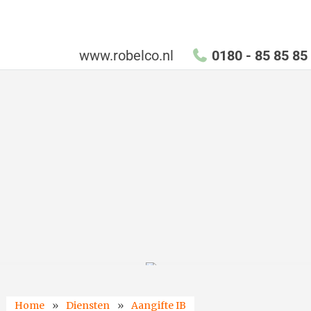
Ga
naar
de
www.robelco.nl
0180 - 85 85 85
inhoud
Home
»
Diensten
»
Aangifte IB