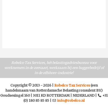
Robelco Tax Services, hét belastingadviesbureau voor
werknemers in de zeevaart, werkzaam bij een baggerbedrijf of
in de offshore-industrie!
Copyright ©
2013 -
2026
|
Robelco Tax Services
(een
handelsnaam van Rotterdamsche Belastingconsulent B.V.)
Goudsesingel 160
|
3011 KD ROTTERDAM
|
NEDERLAND
|
+31
(0) 180 85 85 85
|
info@robelco.nl