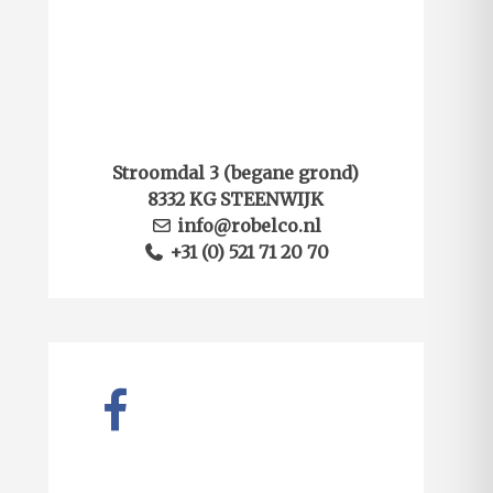
Stroomdal 3 (begane grond)
8332 KG STEENWIJK
info@robelco.nl
+31 (0) 521 71 20 70
facebook-
alt
linkedin