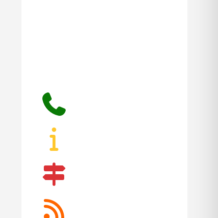
x
bluesky
phone
info
map-
signs
rss