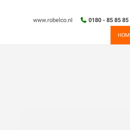
Ga
naar
de
www.robelco.nl
0180 - 85 85 85
inhoud
HOM