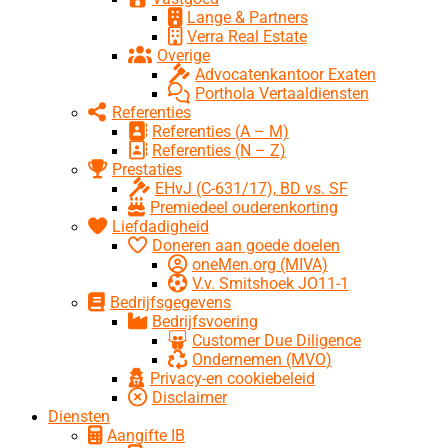
Lange & Partners
Verra Real Estate
Overige
Advocatenkantoor Exaten
Porthola Vertaaldiensten
Referenties
Referenties (A – M)
Referenties (N – Z)
Prestaties
EHvJ (C-631/17), BD vs. SF
Premiedeel ouderenkorting
Liefdadigheid
Doneren aan goede doelen
oneMen.org (MIVA)
V.v. Smitshoek JO11-1
Bedrijfsgegevens
Bedrijfsvoering
Customer Due Diligence
Ondernemen (MVO)
Privacy-en cookiebeleid
Disclaimer
Diensten
Aangifte IB