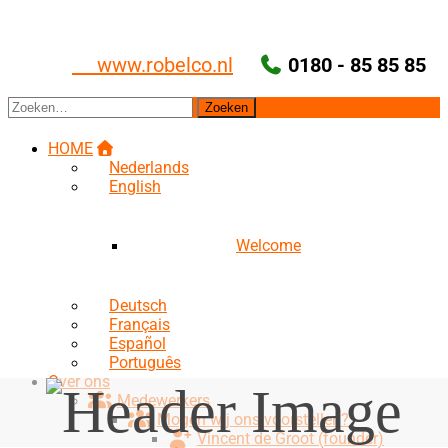
Ga
naar
de
www.robelco.nl
0180 - 85 85 85
inhoud
Zoeken
naar:
HOME
Nederlands
English
Welcome
Deutsch
Français
Español
Português
Over ons
Medewerkers
Mogen wij ons voorstellen?
Vincent de Groot (founder)