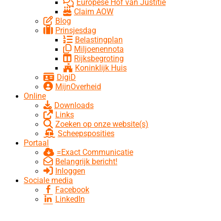
Europese Hof van Justitie
Claim AOW
Blog
Prinsjesdag
Belastingplan
Miljoenennota
Rijksbegroting
Koninklijk Huis
DigiD
MijnOverheid
Online
Downloads
Links
Zoeken op onze website(s)
Scheepsposities
Portaal
=Exact Communicatie
Belangrijk bericht!
Inloggen
Sociale media
Facebook
LinkedIn