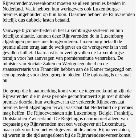
Rijnvarendenovereenkomst moeten ze alleen premies betalen in
Nederland. Vaak hebben hun werkgevers ook Luxemburgse
premies ingehouden op hun loon. Daarmee hebben de Rijnvarenden
feitelijk dus dubbele lasten betaald.
Vanwege bijzonderheden in het Luxemburgse systeem en hun
feitelijke situatie, kunnen deze Rijnvarenden de in Luxemburg
afgedragen premies niet terugvorderen. Luxemburg betaalt de
premie alleen terug aan de werkgever en de werkgever is in veel
gevallen failliet. Daarnaast is in veel gevallen de Luxemburgse
termijn voor het aanvragen van premierestitutie verstreken. De
minister van Sociale Zaken en Werkgelegenheid en de
staatssecretaris van Financiën hebben aan de Kamer toegezegd om
een oplossing voor deze groep te bieden. Die oplossing is er vanaf
nu.
De groep die in aanmerking komt voor de tegemoetkoming zijn de
Rijnvarenden die in deze periode geconfronteerd zijn met dubbele
premies doordat hun werkgever in de verkeerde Rijnoeverstaat
premies heeft afgedragen terwijl vaststaat dat Nederland de premies
mag heffen. De Rijnoeverstaten zijn Luxemburg, België, Frankrijk,
Duitsland en Zwitserland. De Regeling is daarom niet alleen van
toepassing op Rijnvarenden met een werkgever uit Luxemburg,
maar ook voor hen met werkgevers uit de andere Rijnoeverstaten;
zij waren in die tijd aangesloten bij de Rijnvarendenovereenkomst.