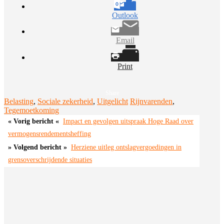
Outlook
Email
Print
Share
Belasting
,
Sociale zekerheid
,
Uitgelicht
Rijnvarenden
,
Tegemoetkoming
Bericht
Impact en gevolgen uitspraak Hoge Raad over
navigatie
vermogensrendementsheffing
Herziene uitleg ontslagvergoedingen in
grensoverschrijdende situaties