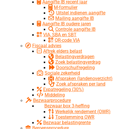
Aangifte IB recent jaar
M-formulier
Uitstel indienen aangifte
Mailing aangifte IB
Aangifte IB oudere jaren
Controle aangifte IB
VIA, SBA en SBT
QR-code VIA
Fiscaal advies
Aftrek elders belast
Belastingverdragen
Zoek belastingverdrag
Doorschuifregeling
Sociale zekerheid
Afspraken (landenoverzicht)
Zoek afspraken per land
Expatregeling (30%)
Middeling
Bezwaarprocedure
Bezwaar box 3-heffing
Werkelijk rendement (OWR)
Toestemming OWR
Bezwaar belastingrente
Beroepsprocedure