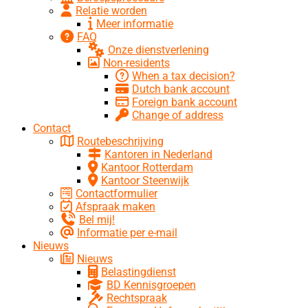
Relatie worden
Meer informatie
FAQ
Onze dienstverlening
Non-residents
When a tax decision?
Dutch bank account
Foreign bank account
Change of address
Contact
Routebeschrijving
Kantoren in Nederland
Kantoor Rotterdam
Kantoor Steenwijk
Contactformulier
Afspraak maken
Bel mij!
Informatie per e-mail
Nieuws
Nieuws
Belastingdienst
BD Kennisgroepen
Rechtspraak