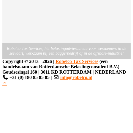
Robelco Tax Services, hét belastingadviesbureau voor werknemers in de
zeevaart, werkzaam bij een baggerbedrijf of in de offshore-industrie!
Copyright ©
2013 -
2026
|
Robelco Tax Services
(een
handelsnaam van Rotterdamsche Belastingconsulent B.V.)
Goudsesingel 160
|
3011 KD ROTTERDAM
|
NEDERLAND
|
+31 (0) 180 85 85 85
|
info@robelco.nl
Clos
this
modu