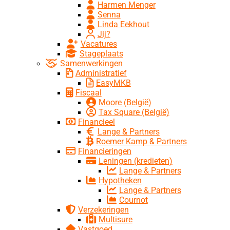
Harmen Menger
Senna
Linda Eekhout
Jij?
Vacatures
Stageplaats
Samenwerkingen
Administratief
EasyMKB
Fiscaal
Moore (België)
Tax Square (België)
Financieel
Lange & Partners
Roemer Kamp & Partners
Financieringen
Leningen (kredieten)
Lange & Partners
Hypotheken
Lange & Partners
Cournot
Verzekeringen
Multisure
Vastgoed