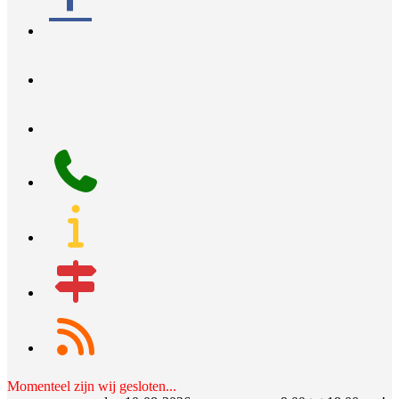
linkedin
x
bluesky
phone
info
map-
signs
rss
Momenteel zijn wij gesloten...