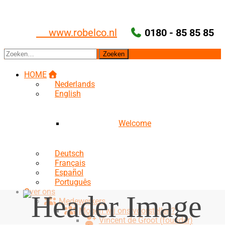
Ga
naar
de
www.robelco.nl
0180 - 85 85 85
inhoud
Zoeken
naar:
HOME
Nederlands
English
Welcome
Deutsch
Français
Español
Português
Over ons
Medewerkers
Mogen wij ons voorstellen?
Vincent de Groot (founder)