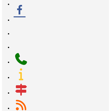
facebook-
alt
linkedin
x
bluesky
phone
info
map-
signs
rss