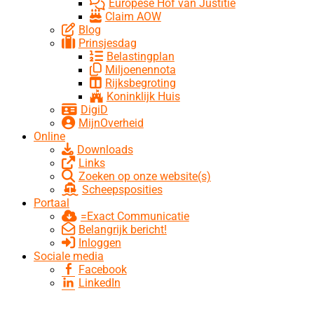
Europese Hof van Justitie
Claim AOW
Blog
Prinsjesdag
Belastingplan
Miljoenennota
Rijksbegroting
Koninklijk Huis
DigiD
MijnOverheid
Online
Downloads
Links
Zoeken op onze website(s)
Scheepsposities
Portaal
=Exact Communicatie
Belangrijk bericht!
Inloggen
Sociale media
Facebook
LinkedIn