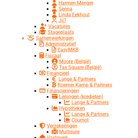
Harmen Menger
Senna
Linda Eekhout
Jij?
Vacatures
Stageplaats
Samenwerkingen
Administratief
EasyMKB
Fiscaal
Moore (België)
Tax Square (België)
Financieel
Lange & Partners
Roemer Kamp & Partners
Financieringen
Leningen (kredieten)
Lange & Partners
Hypotheken
Lange & Partners
Cournot
Verzekeringen
Multisure
Vastgoed