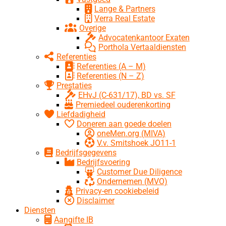
Lange & Partners
Verra Real Estate
Overige
Advocatenkantoor Exaten
Porthola Vertaaldiensten
Referenties
Referenties (A – M)
Referenties (N – Z)
Prestaties
EHvJ (C-631/17), BD vs. SF
Premiedeel ouderenkorting
Liefdadigheid
Doneren aan goede doelen
oneMen.org (MIVA)
V.v. Smitshoek JO11-1
Bedrijfsgegevens
Bedrijfsvoering
Customer Due Diligence
Ondernemen (MVO)
Privacy-en cookiebeleid
Disclaimer
Diensten
Aangifte IB