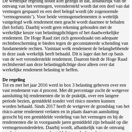
De wettelijke regeling houdt kort gezegd in dat, afhankelijk van de
omvang van het vermogen, verondersteld wordt dat een deel van dat
vermogen gespaard en een deel belegd wordt (de zogenoemde
‘vermogensmix’). Voor beide vermogenselementen is wettelijk
vastgelegd welk rendement men geacht wordt daarmee te behalen
(het forfait). Daarbij wordt geen rekening gehouden met de
werkelijke keuze van belastingplichtigen of het daadwerkelijke
rendement. De Hoge Raad ziet zich genoodzaakt om adequate
rechtsbescherming te bieden tegen de geconstateerde schending van
fundamentele rechten. Vaststaat welk rendement de belanghebbende
in deze zaak werkelijk heeft behaald. Dit is lager dan het op basis
van de wet veronderstelde rendement. Daarom biedt de Hoge Raad
rechtsherstel aan deze belastingplichtige door alleen over dat
werkelijke rendement belasting te heffen.
De regeling
Tot en met het jaar 2016 werd in box 3 belasting geheven over een
vast rendement van 4 procent. Met dit percentage zocht de wetgever
aansluiting bij rendementen die in de praktijk, over een langere
periode bezien, gemiddeld zonder veel risico moeten kunnen
worden behaald. Sinds 2017 heeft de wetgever de grondslag van het
risico-arme rendement verlaten en in plaats daarvan aansluiting
gezocht bij een gemiddelde verdeling van het vermogen en bij de
rendementen die in voorgaande jaren gemiddeld zijn behaald op die
vermogensonderdelen. Daarbij wordt, afhankelijk van de omvang