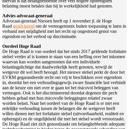
hiervan is dat belanghebbende over veel hogere opbrengsten
belasting moest betalen dan hij in werkelijkheid had genoten.
Advies advocaat-generaal
Advocaat-generaal Niessen heeft op 1 november jl. de Hoge
Raad
geadviseerd
om de vermogensmix buiten toepassing te laten in
verband met strijdigheid met het recht op ongestoord genot van
eigendom en het verbod op discriminatie.
Oordeel Hoge Raad
De Hoge Raad is van oordeel dat het sinds 2017 geldende forfaitaire
stelsel verder af is komen te staan van een heffing over het inkomen
waarvan kan worden aangenomen dat een individuele
belastingplichtige dat daadwerkelijk heeft genoten, terwijl de
wetgever dit wel heeft beoogd. Het nieuwe stelsel perkt de door het
EVRM gegarandeerde recht om vrij te beschikken over eigendom
in, doordat het een verhoudingsgewijs zware financiële last verbindt
aan de keuze om niet over te gaan tot het risicovol beleggen van
vermogen. Ook is het discriminerend doordat degenen die pech
hebben gehad met hun risicovolle beleggingen relatief zwaar
worden belast. Naar het oordeel van de Hoge Raad is er niet een
redelijke verhouding tussen de belangen die de wetgever heeft
willen dienen met het forfaitaire stelsel (uitvoerbaarheid, realiteit en
opbrengst) en de ongelijkheid die met het stelsel wordt veroorzaakt.
De Hoge Raad ziet zich genoodzaakt om belanghebbende adequate