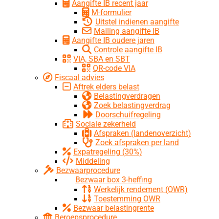
Aangifte IB recent jaar
M-formulier
Uitstel indienen aangifte
Mailing aangifte IB
Aangifte IB oudere jaren
Controle aangifte IB
VIA, SBA en SBT
QR-code VIA
Fiscaal advies
Aftrek elders belast
Belastingverdragen
Zoek belastingverdrag
Doorschuifregeling
Sociale zekerheid
Afspraken (landenoverzicht)
Zoek afspraken per land
Expatregeling (30%)
Middeling
Bezwaarprocedure
Bezwaar box 3-heffing
Werkelijk rendement (OWR)
Toestemming OWR
Bezwaar belastingrente
Beroepsprocedure