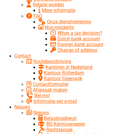
Relatie worden
Meer informatie
FAQ
Onze dienstverlening
Non-residents
When a tax decision?
Dutch bank account
Foreign bank account
Change of address
Contact
Routebeschrijving
Kantoren in Nederland
Kantoor Rotterdam
Kantoor Steenwijk
Contactformulier
Afspraak maken
Bel mij!
Informatie per e-mail
Nieuws
Nieuws
Belastingdienst
BD Kennisgroepen
Rechtspraak