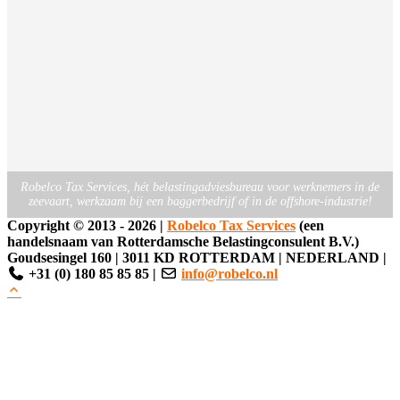
Robelco Tax Services, hét belastingadviesbureau voor werknemers in de
zeevaart, werkzaam bij een baggerbedrijf of in de offshore-industrie!
Copyright ©
2013 -
2026
|
Robelco Tax Services
(een
handelsnaam van Rotterdamsche Belastingconsulent B.V.)
Goudsesingel 160
|
3011 KD ROTTERDAM
|
NEDERLAND
|
+31 (0) 180 85 85 85
|
info@robelco.nl
Clos
this
modu