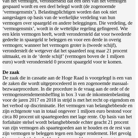
van het vermogen, verondersteld dat een deel van het vermogen
gespaard wordt en een deel belegd wordt (de zogenoemde
‘vermogensmix’). Belastingplichtigen worden dan ook niet
aangeslagen op basis van de werkelijke verdeling van hun
vermogen over spaargeld en andere beleggingen. Die verdeling, de
‘vermogensmix’, wordt in de wettelijke regeling gefingeerd. Wie
een klein vermogen heeft, wordt verondersteld dat voor tweederde
gedeelte in spaargeld te beleggen en voor een derde in overig
vermogen; wanneer het vermogen groter is (tweede schijf),
veronderstelt de wetgever dat het spaardeel nog maar 21 procent
uitmaakt, en in de ‘derde schijf’ (vermogen boven de 1 miljoen
euro) wordt verondersteld 0 procent spaargeld voor te komen.
De zaak
De zaak die in cassatie aan de Hoge Raad is voorgelegd is een van
de zaken die wordt uitgeprocedeerd in een zogenoemde massaal-
bezwaarprocedure. In die procedure is de vraag aan de orde of de
vermogensrendementsheffing in box 3 van de inkomstenbelasting
voor de jaren 2017 en 2018 in strijd is met het recht op eigendom en
het verbod op discriminatie. Het vermogen van belanghebbende en
zijn echtgenote van in totaal ongeveer 1 miljoen euro bestond voor
circa 80 procent uit spaartegoeden met lage rente. Op basis van het
forfaitaire stelsel wordt belanghebbende echter geacht 21 procent
van zijn vermogen als spaartegoeden aan te houden en de rest van
zijn vermogen te beleggen tegen een hoger rendement. Het gevolg