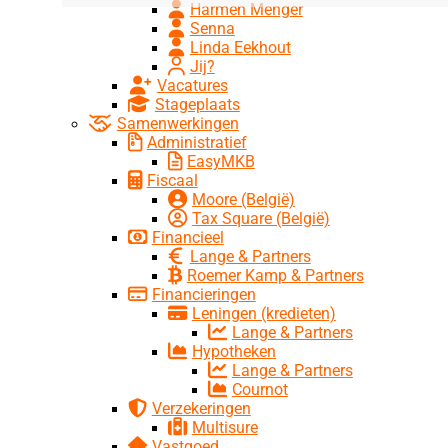
Harmen Menger
Senna
Linda Eekhout
Jij?
Vacatures
Stageplaats
Samenwerkingen
Administratief
EasyMKB
Fiscaal
Moore (België)
Tax Square (België)
Financieel
Lange & Partners
Roemer Kamp & Partners
Financieringen
Leningen (kredieten)
Lange & Partners
Hypotheken
Lange & Partners
Cournot
Verzekeringen
Multisure
Vastgoed