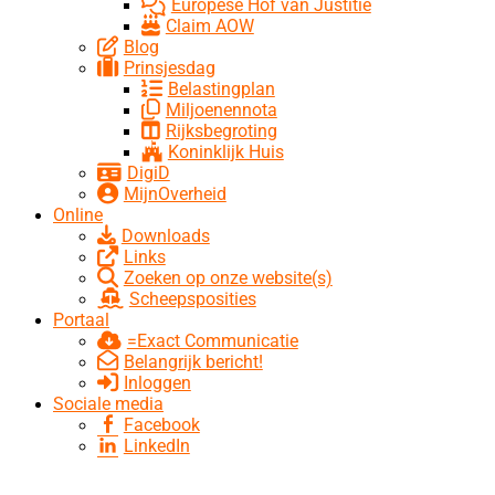
Europese Hof van Justitie
Claim AOW
Blog
Prinsjesdag
Belastingplan
Miljoenennota
Rijksbegroting
Koninklijk Huis
DigiD
MijnOverheid
Online
Downloads
Links
Zoeken op onze website(s)
Scheepsposities
Portaal
=Exact Communicatie
Belangrijk bericht!
Inloggen
Sociale media
Facebook
LinkedIn