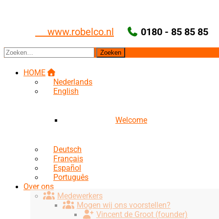
Ga
naar
de
www.robelco.nl
0180 - 85 85 85
inhoud
Zoeken
naar:
HOME
Nederlands
English
Welcome
Deutsch
Français
Español
Português
Over ons
Medewerkers
Mogen wij ons voorstellen?
Vincent de Groot (founder)