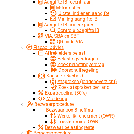
Aangifte IB recent jaar
M-formulier
Uitstel indienen aangifte
Mailing aangifte IB
Aangifte IB oudere jaren
Controle aangifte IB
VIA, SBA en SBT
QR-code VIA
Fiscaal advies
Aftrek elders belast
Belastingverdragen
Zoek belastingverdrag
Doorschuifregeling
Sociale zekerheid
Afspraken (landenoverzicht)
Zoek afspraken per land
Expatregeling (30%)
Middeling
Bezwaarprocedure
Bezwaar box 3-heffing
Werkelijk rendement (OWR)
Toestemming OWR
Bezwaar belastingrente
Beroepsprocedure