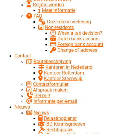
Relatie worden
Meer informatie
FAQ
Onze dienstverlening
Non-residents
When a tax decision?
Dutch bank account
Foreign bank account
Change of address
Contact
Routebeschrijving
Kantoren in Nederland
Kantoor Rotterdam
Kantoor Steenwijk
Contactformulier
Afspraak maken
Bel mij!
Informatie per e-mail
Nieuws
Nieuws
Belastingdienst
BD Kennisgroepen
Rechtspraak