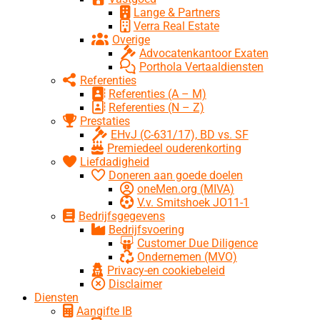
Lange & Partners
Verra Real Estate
Overige
Advocatenkantoor Exaten
Porthola Vertaaldiensten
Referenties
Referenties (A – M)
Referenties (N – Z)
Prestaties
EHvJ (C-631/17), BD vs. SF
Premiedeel ouderenkorting
Liefdadigheid
Doneren aan goede doelen
oneMen.org (MIVA)
V.v. Smitshoek JO11-1
Bedrijfsgegevens
Bedrijfsvoering
Customer Due Diligence
Ondernemen (MVO)
Privacy-en cookiebeleid
Disclaimer
Diensten
Aangifte IB